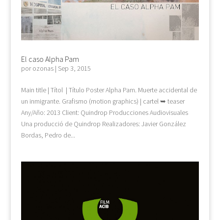
El caso Alpha Pam
por
ozonas
|
Sep 3, 2015
Main title | Títol | Título Poster Alpha Pam. Muerte accidental de
un inmigrante. Grafismo (motion graphics) | cartel ➥ teaser
Any/Año: 2013 Client: Quindrop Producciones Audiovisuales
Una producció de Quindrop Realizadores: Javier González
Bordas, Pedro de...