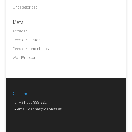
Uncategorized
Meta
Acceder
Feed de entradas
Feed de comentarios
WordPress.org
Contact
Tel. +34 616 899 772
↝ email:
ozonas@ozonas.es