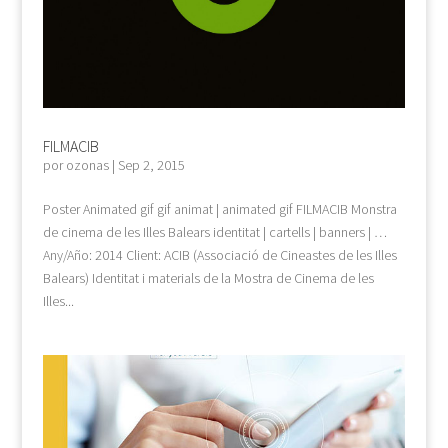
FILMACIB
por
ozonas
|
Sep 2, 2015
Poster Animated gif gif animat | animated gif FILMACIB Monstra
de cinema de les Illes Balears identitat | cartells | banners | …
Any/Año: 2014 Client: ACIB (Associació de Cineastes de les Illes
Balears) Identitat i materials de la Mostra de Cinema de les
Illes...