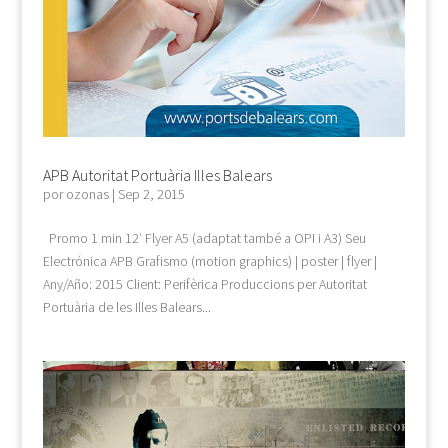
APB Autoritat Portuària Illes Balears
por
ozonas
|
Sep 2, 2015
Promo 1 min 12′ Flyer A5 (adaptat també a OPI i A3) Seu
Electrónica APB Grafismo (motion graphics) | poster | flyer |
Any/Año: 2015 Client: Perifèrica Produccions per Autoritat
Portuària de les Illes Balears...