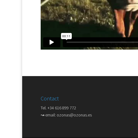
Contact
Tel. +34 616 899 772
↝ email:
ozonas@ozonas.es