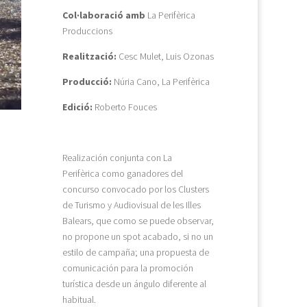
Col·laboració amb
La Perifèrica
Produccions
Realització:
Cesc Mulet, Luis Ozonas
Producció:
Núria Cano, La Perifèrica
Edició:
Roberto Fouces
Realización conjunta con La
Perifèrica como ganadores del
concurso convocado por los Clusters
de Turismo y Audiovisual de les Illes
Balears, que como se puede observar,
no propone un spot acabado, si no un
estilo de campaña; una propuesta de
comunicación para la promoción
turística desde un ángulo diferente al
habitual.