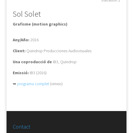
transition 1
Sol Solet
Grafisme (motion graphics)
Any/Año:
2016
Client:
Quindrop Producciones Audiovisuales
Una coproducció de
IB3, Quindrop
Emissió:
IB3 (2016)
➥
programa complet
(vimeo)
Contact