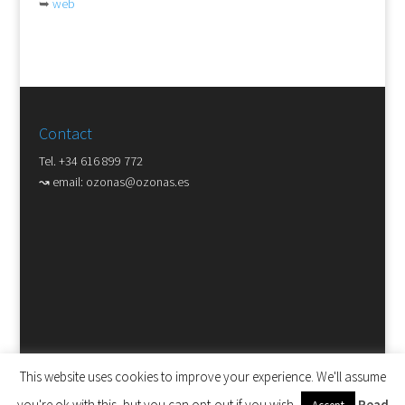
➥
web
Contact
Tel. +34 616 899 772
↝ email:
ozonas@ozonas.es
This website uses cookies to improve your experience. We'll assume
you're ok with this, but you can opt-out if you wish.
Read