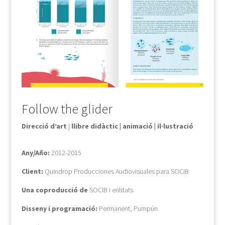
Follow the glider
Direcció d’art
|
llibre didàctic | animació | il·lustració
Any/Año:
2012-2015
Client:
Quindrop Producciones Audiovisuales para SOCIB
Una coproducció de
SOCIB i entitats
Disseny i programació:
Permanent, Pumpún